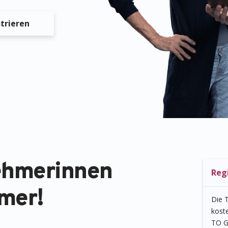
trieren
nehmerinnen
Reg
mer!
Die 
koste
TO G