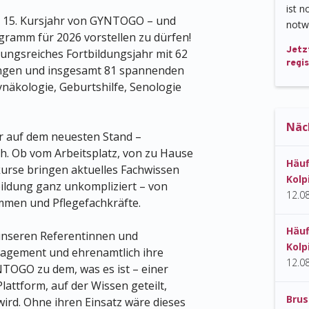
ist n
as 15. Kursjahr von GYNTOGO – und
notw
gramm für 2026 vorstellen zu dürfen!
Jetz
lungsreiches Fortbildungsjahr mit 62
regis
ungen und insgesamt 81 spannenden
näkologie, Geburtshilfe, Senologie
Näc
 auf dem neuesten Stand –
nah. Ob vom Arbeitsplatz, von zu Hause
Häuf
urse bringen aktuelles Fachwissen
Kolp
tbildung ganz unkompliziert – von
12.0
ammen und Pflegefachkräfte.
Häuf
unseren Referentinnen und
Kolp
gagement und ehrenamtlich ihre
12.0
NTOGO zu dem, was es ist – einer
lattform, auf der Wissen geteilt,
Bru
wird. Ohne ihren Einsatz wäre dieses